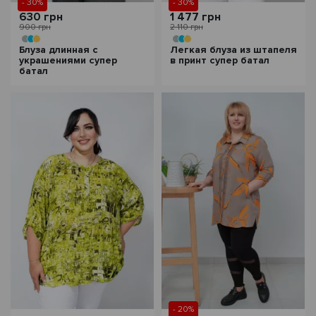
- 30%
- 30%
630 грн
1 477 грн
900 грн
2 110 грн
Блуза длинная с
Легкая блуза из штапеля
украшениями супер
в принт супер батал
батал
- 20%