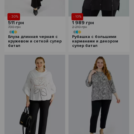
- 30%
- 10%
511 грн
1 989 грн
730 грн
2 210 грн
Блуза длинная черная с
Рубашка с большими
кружевом и сеткой супер
карманами и декором
батал
супер батал