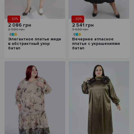
- 30%
- 30%
2 086 грн
2 541 грн
2 980 грн
3 630 грн
Элегантное платье миди
Вечернее атласное
в абстрактный узор
платье с украшениями
батал
батал