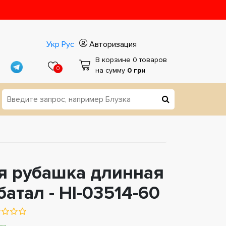
Укр
Рус
Авторизация
В корзине 0 товаров
0
на сумму
0 грн
я рубашка длинная
батал - НІ-03514-60