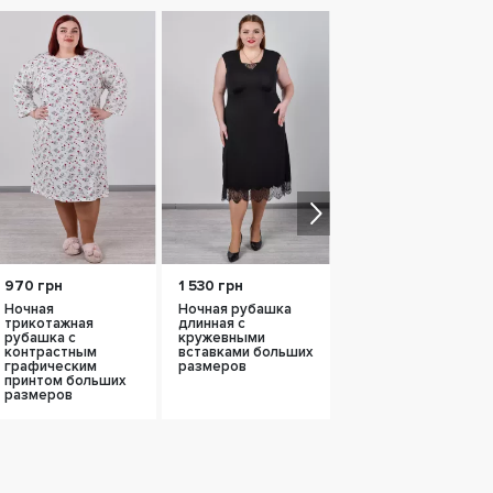
970 грн
1 530 грн
1 240 грн
Ночная
Ночная рубашка
Короткая ночная
трикотажная
длинная с
рубашка с
рубашка с
кружевными
кружевными
контрастным
вставками больших
вставками больших
графическим
размеров
размеров
принтом больших
размеров