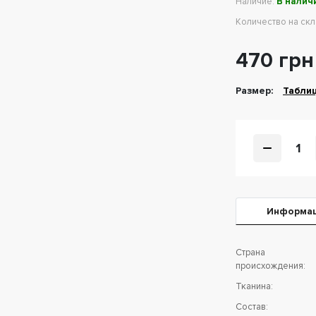
Наличие:
В налич
Количество на ск
470 грн
Размер:
Табли
1
Информа
Страна
происхождения:
Тканина:
Состав: