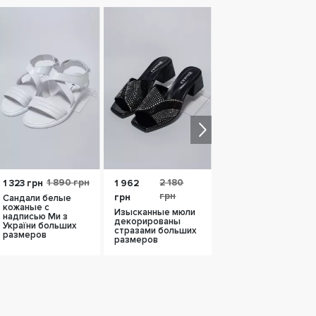
1 890 грн
2 180
2 330
1 323 грн
1 962
1 864
грн
грн
грн
грн
Сандали белые
кожаные с
Изысканные мюли
Босоножки черная
надписью Ми з
декорированы
кожа с украшением
України больших
стразами больших
больших размеров
размеров
размеров