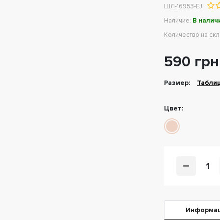
ШЛ-16953-EJ
Наличие:
В налич
Количество на ск
590 грн
Размер:
Табли
Цвет:
1
Информа