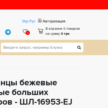
Укр
Рус
Авторизация
В корзине 0 товаров
0
на сумму
0 грн
нцы бежевые
ые больших
ов - ШЛ-16953-EJ