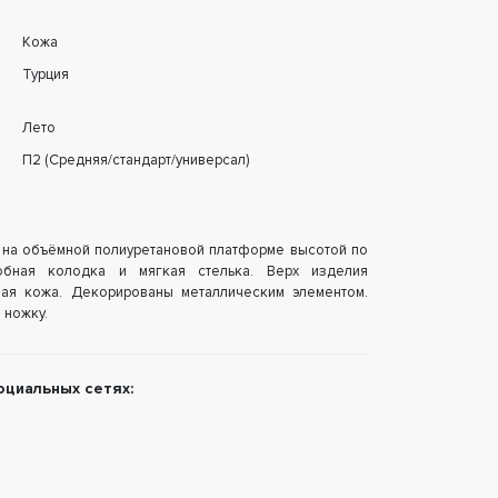
Кожа
Турция
Лето
П2 (Средняя/стандарт/универсал)
на объёмной полиуретановой платформе высотой по
обная колодка и мягкая стелька. Верх изделия
вая кожа. Декорированы металлическим элементом.
 ножку.
оциальных сетях: