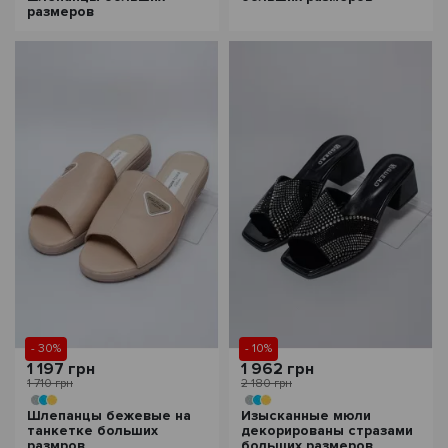
размеров
- 30%
- 10%
1 197 грн
1 962 грн
1 710 грн
2 180 грн
Шлепанцы бежевые на
Изысканные мюли
танкетке больших
декорированы стразами
размров
больших размеров