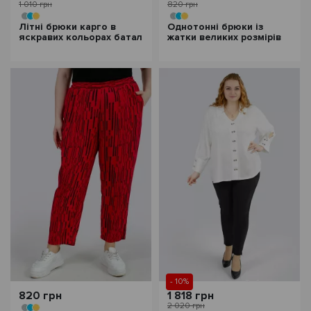
1 010 грн
820 грн
Літні брюки карго в
Однотонні брюки із
яскравих кольорах батал
жатки великих розмірів
- 10%
820 грн
1 818 грн
2 020 грн