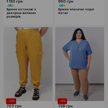
1 130 грн
950 грн
Брюки котонові з
Брюки класичні чорні
декором великих
батал
розмірів
- 30%
- 10%
707 грн
738 грн