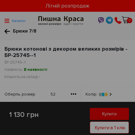
Літній розпродаж
0
Каталог
Брюки 7/8
Брюки котонові з декором великих розмірів -
БР-25745--1
БР-25745--1
Наявність:
В наявності
Кількість на складі
-
Оберiть розмiр
52
Колір:
1 130 грн
Купити
Купити в 1 клік