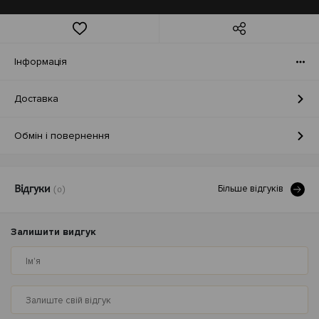
Iнформація
Доставка
Обмін і повернення
Бiльше вiдгукiв
Відгуки
(0)
Залишити видгук