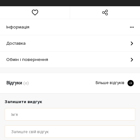
Iнформація
Доставка
Обмін і повернення
Бiльше вiдгукiв
Відгуки
(0)
Залишити видгук