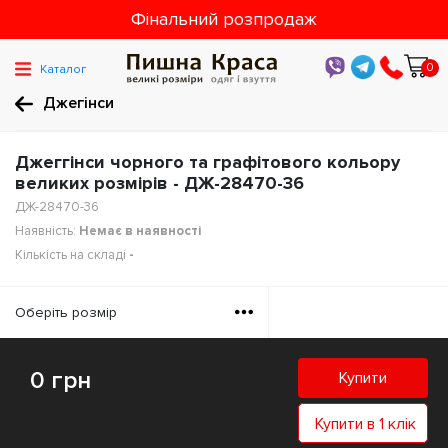
Фінальний розпродаж
0
Каталог
Джегінси
Джеггінси чорного та графітового кольору
великих розмірів - ДЖ-28470-36
ДЖ-28470-36
Наявність:
Немає в наявності
Кількість на складі
-
Оберiть розмiр
0 грн
Купити
Купити в 1 клік