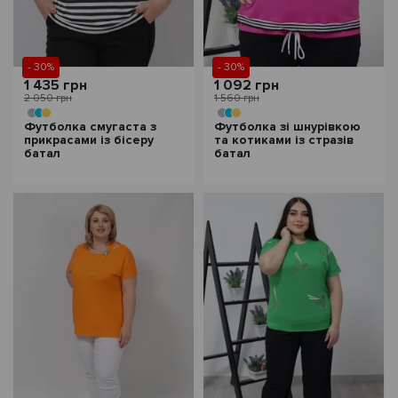
- 30%
- 30%
1 435 грн
1 092 грн
2 050 грн
1 560 грн
Футболка смугаста з
Футболка зі шнурівкою
прикрасами із бісеру
та котиками із стразів
батал
батал