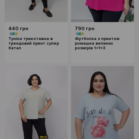
440 грн
790 грн
Туніка трикотажна в
Футболка з принтом
трендовий принт супер
ромашка великих
батал
розмірів 1+1=3