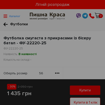
Літній розпродаж
0
Каталог
Футболки
Футболка смугаста з прикрасами із бісеру
батал - ФУ-22220-25
ФУ-22220-25
Наявність:
В наявності
Кількість на складі
-
Оберiть розмiр
56
2 050 грн
- 30%
Купити
1 435 грн
Купити в 1 клік