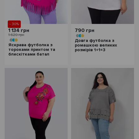
- 30%
1 134 грн
790 грн
1 620 грн
Довга футболка з
Яскрава футболка з
ромашкою великих
тороками принтом та
розмірів 1+1=3
блискітками батал