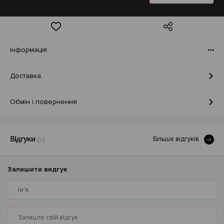
Iнформація
Доставка
Обмін і повернення
Бiльше вiдгукiв
Відгуки
(1)
Залишити видгук