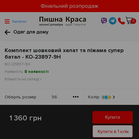
Фінальний розпродаж
0
Каталог
Одяг для дому
Комплект шовковий халат та піжама супер
батал - КО-23897-9Н
КО-23897-9Н
Наявність:
В наявності
Кількість на складі
-
Оберiть розмiр
56
Колір:
1 360 грн
Купити
Купити в 1 клік