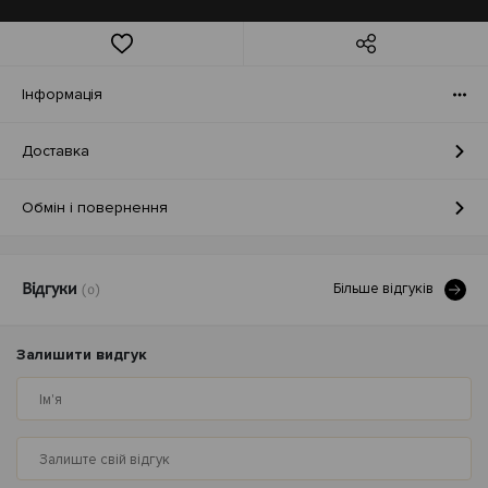
Iнформація
Доставка
Обмін і повернення
Бiльше вiдгукiв
Відгуки
(0)
Залишити видгук