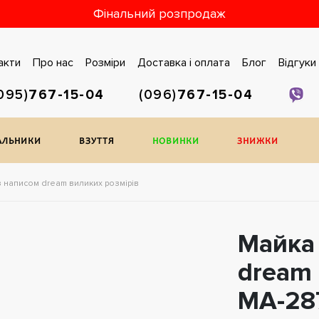
Фінальний розпродаж
акти
Про нас
Розміри
Доставка i оплата
Блог
Відгуки
095)
767-15-04
(096)
767-15-04
АЛЬНИКИ
ВЗУТТЯ
НОВИНКИ
ЗНИЖКИ
з написом dream виликих розмірів
Майка 
dream 
МА-28