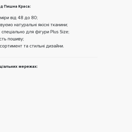
нд Пишна Краса:
міри від 48 до 80;
вуємо натуральні якісні тканини;
спеціально для фігури Plus Size;
сть пошиву;
сортимент та стильні дизайни.
цiальних мережах:
560 грн
560 грн
500 грн
Майка коротка з
Майка довга
Майка коротка 
мультяшними
трикотажна з
різних кольорах
героями великих
ґудзиками великих
великих розмірі
розмірів
розмірів