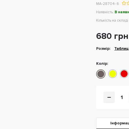
МА-28704-.6
Наявність:
В наявн
Кількість на складі
680 грн
Розмiр:
Таблиц
Колір:
1
Iнформац