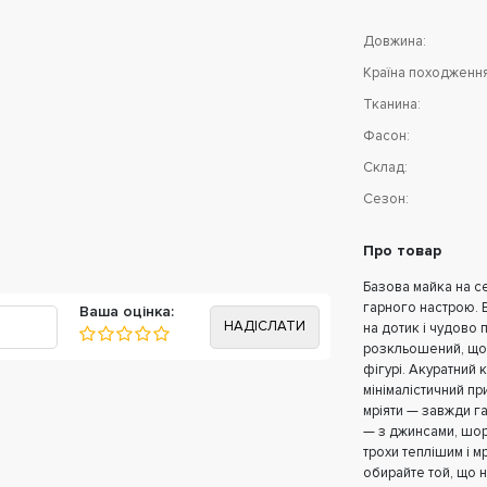
Довжина:
Країна походження
Тканина:
Фасон:
Склад:
Сезон:
Про товар
Базова майка на с
гарного настрою. В
Ваша оцінка:
на дотик і чудово 
розкльошений, що 
фігурі. Акуратний 
мінімалістичний пр
мріяти — завжди г
— з джинсами, шор
трохи теплішим і м
обирайте той, що 