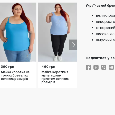
Український бре
великі роз
використо
створений 
висока які
широкий а
Подiлитися у со
360 грн
460 грн
680 грн
Майка коротка на
Майка коротка з
Майка коротка з
тонких бретелях
мультяшним
написом dream
великих розмірів
принтом великих
виликих розмірів
розмірів