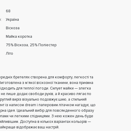
68
:
Україна
Віскоза
Майка коротка
75% Віскоза, 25% Поліестер
Літо
ередніх бретелях створена для комфорту, легкості та
иготовлена з м’якої віскозної тканини, вона приємна
підходить для теплої погоди. Силует майки — злегка
не лише додає свободи рухів, а й красиво лягає по
круглий виріз візуально подовжує шию, а стильний
инт із написом dream і паперовим літачком нагадує, що
арна ідея. Ідеальний вибір для повсякденного образу
тами чи легкими спідницями. З нею кожен день буде
рійливішим. Доступна в кількох варіантах кольорів —
найкраще відображає ваш настрій.