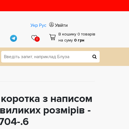
Укр
Рус
Увійти
В кошику 0 товарів
0
на суму
0 грн
коротка з написом
виликих розмірів -
704-.6