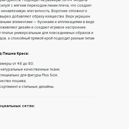
фактурность. Подойдет на размеры 58-64. Модель
илуэт с мягким переходом линии плеча, что создает
 ненавязчивую элегантность. Воротник отложного
 вырез добавляют образу изящества. Верх украшен
вными элементами — бусинами и аппликациями в виде
оживляют дизайн и создают игривое настроение.
т платье универсальным для повседневных образов и
ов, а спокойный прямой крой подходит разным типам
д Пишна Краса
:
змеры от 48 до 80;
 натуральные качественные ткани;
1 420 грн
1 300 грн
852 грн
760 грн
пециально для фигуры Plus Size;
чество пошива;
Трикотажное
Платье макси на
Легкое платье в
черное платье с
запах больших
принт больших
сортимент и стильные дизайны.
декором на спинке
размеров
размеров
больших размеров
оциальных сетях: