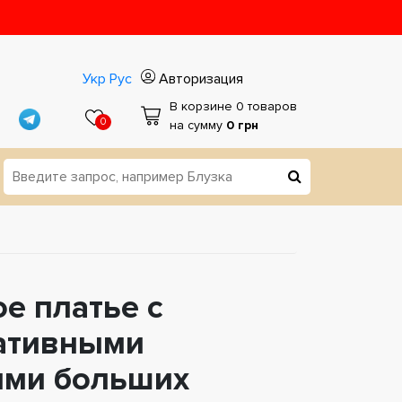
Укр
Рус
Авторизация
В корзине 0 товаров
0
на сумму
0 грн
е платье с
ативными
ями больших