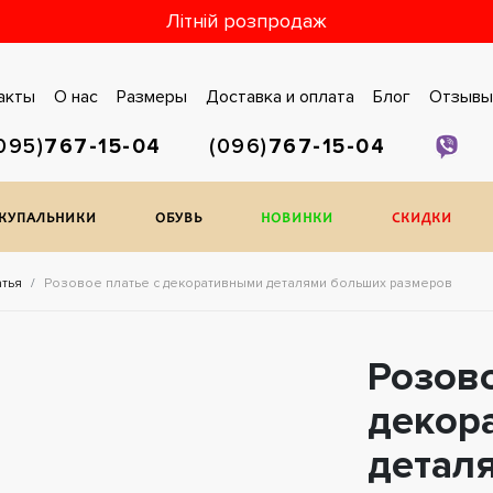
Літній розпродаж
акты
О нас
Размеры
Доставка и оплата
Блог
Отзывы
095)
767-15-04
(096)
767-15-04
/КУПАЛЬНИКИ
ОБУВЬ
НОВИНКИ
СКИДКИ
атья
Розовое платье с декоративными деталями больших размеров
Розово
декор
детал