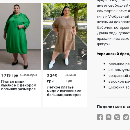
придает изделию 
имеет свободный с
комфорт в носке и
типа и V-образный
нежными декорати
бабочек, которые 
Длина миди делае
праздничных выход
фигуры.
Украинский брен
большие ра
используем
1 910 грн
3 600
3 250
1 719 грн
3 240
1 625
созданный с
грн
грн
грн
грн
Платье миди
высокое ка
льняное с декором
Легкое платье
Яркое платье
широкий ас
больших размеров
миди с пуговицами
макси больших
больших размеров
размеров
Поделиться в с