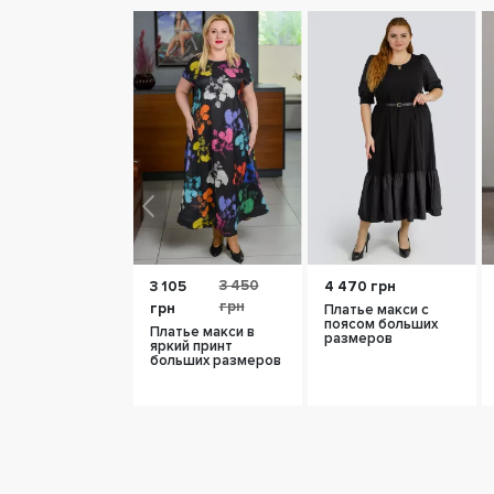
3 450
3 105
4 470 грн
грн
грн
Платье макси с
поясом больших
Платье макси в
размеров
яркий принт
больших размеров