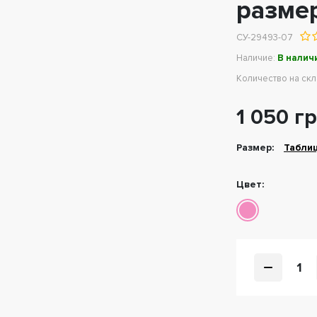
размер
СУ-29493-07
Наличие:
В налич
Количество на ск
1 050 г
Размер:
Табли
Цвет:
1