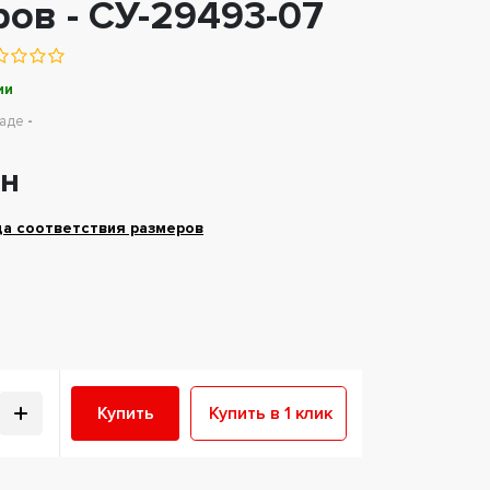
ов - СУ-29493-07
ии
ладе
-
рн
ца соответствия размеров
Купить
Купить в 1 клик