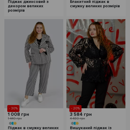
Піджак джинсовий з
Блакитний піджак в
декором великих
смужку великих розмірів
розмірів
- 30%
- 20%
1 008 грн
3 584 грн
1 440 грн
4 480 грн
Піджак в смужку великих
Вишуканий піджак із