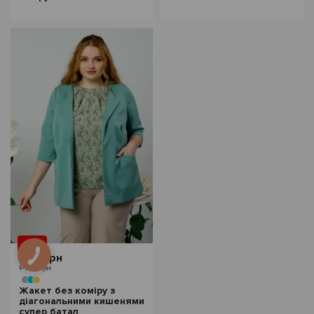
- 20%
936 грн
1 170 грн
Жакет без коміру з
діагональними кишенями
супер батал