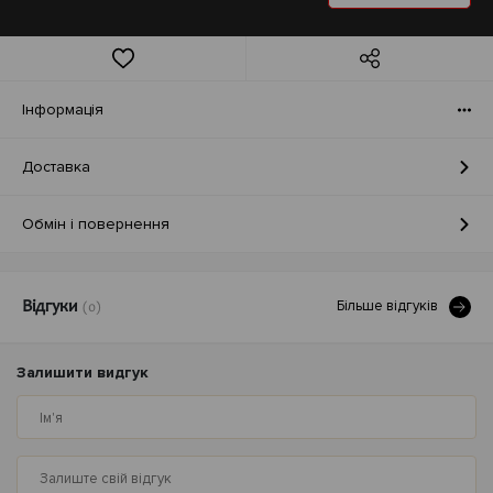
Iнформація
Доставка
Обмін і повернення
Бiльше вiдгукiв
Відгуки
(0)
Залишити видгук