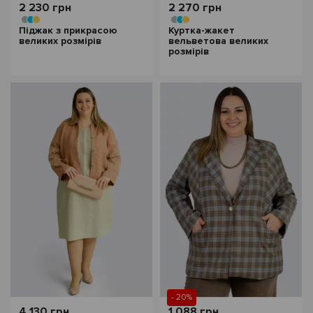
2 230 грн
2 270 грн
Піджак з прикрасою
Куртка-жакет
великих розмірів
вельветова великих
розмірів
- 20%
4 130 грн
1 088 грн