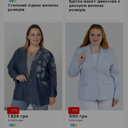
Куртка-жакет джинсова з
Стильний піджак великих
декором великих
розмірів
розмірів
- 30%
- 10%
1 834 грн
990 грн
2 620 грн
1 100 грн