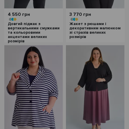
4 550 грн
3 770 грн
Довгий піджак з
Жакет з рюшами і
вертикальними смужками
декоративним малюнком
та кольоровими
зі стразів великих
акцентами великих
розмірів
розмірів