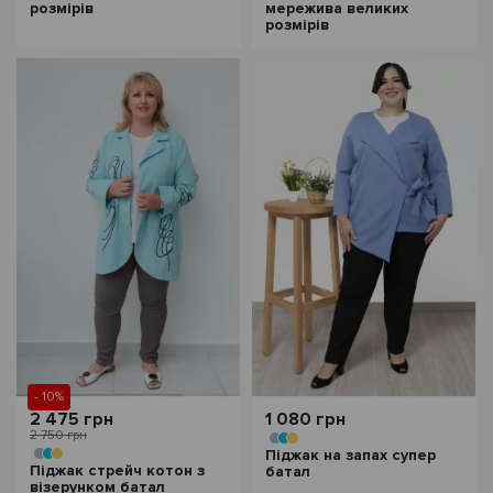
розмірів
мережива великих
розмірів
- 10%
2 475 грн
1 080 грн
2 750 грн
Піджак на запах супер
Піджак стрейч котон з
батал
візерунком батал