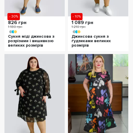
- 30%
- 10%
826 грн
1 089 грн
1 180 грн
1 210 грн
Сукня міді джинсова з
Джинсова сукня з
розрізами і вишивкою
ґудзиками великих
великих розмірів
розмірів