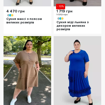
- 10%
4 470 грн
1 719 грн
1 910 грн
Сукня максі з поясом
Сукня міді льняна з
великих розмірів
декором великих
розмірів