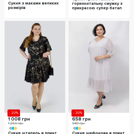
Сукня з маками великих
горизонтальну смужку з
розмірів
прикрасою супер батал
- 20%
- 30%
1 008 грн
658 грн
1 260 грн
940 грн
Сукня штапель в принт
Сукня шифонова в принт