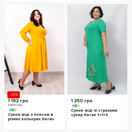
- 20%
1 192 грн
1 250 грн
1 490 грн
Сукня міді зі стразами
Сукня міді з поясом в
супер батал 1+1=3
різних кольорах батал