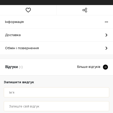
Iнформація
Доставка
Обмін і повернення
Бiльше вiдгукiв
Відгуки
(1)
Залишити видгук