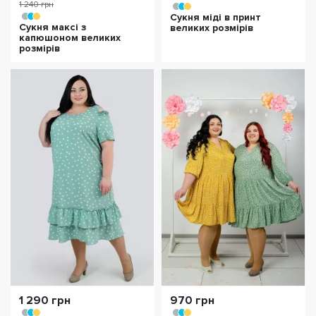
1 240 грн
Сукня міді в принт
Сукня максі з
великих розмірів
капюшоном великих
розмірів
1 290 грн
970 грн