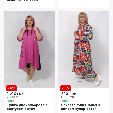
- 40%
- 30%
1 512 грн
742 грн
2 520 грн
1 060 грн
Туніка двокольорова з
Яскрава сукня максі з
каптуром батал
поясом супер батал