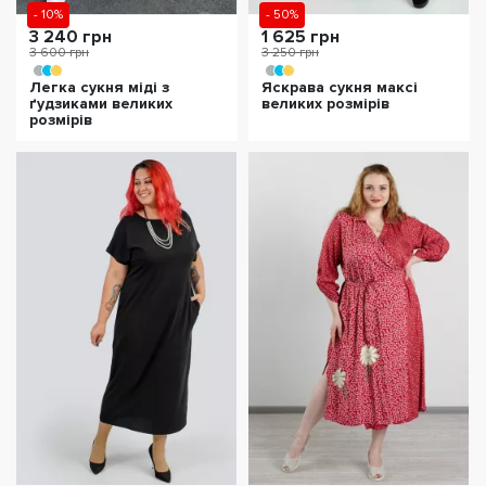
- 10%
- 50%
3 240 грн
1 625 грн
3 600 грн
3 250 грн
Легка сукня міді з
Яскрава сукня максі
ґудзиками великих
великих розмірів
розмірів