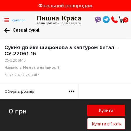
Фінальний розпродаж
0
Каталог
Casual cукні
Сукня-двійка шифонова з каптуром батал -
СУ-22061-16
СУ-22061-16
Наявність:
Немає в наявності
Кількість на складі
-
Оберiть розмiр
0 грн
Купити
Купити в 1 клік