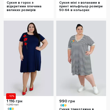
Сукня в горох з
Сукня міні з воланами в
відкритими плечима
принт мільфльор розміри
великих розмірів
50-64 в кольорах
- 10%
1 116 грн
990 грн
1 240 грн
Сукня трикотажна в