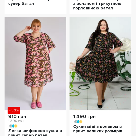
супер батал
з воланом і трикутною
горловиною батал
- 30%
910 грн
1 490 грн
1 300 грн
Сукня міді з воланом в
Легка шифонова сукня в
принт великих розмірів
принт супер батал