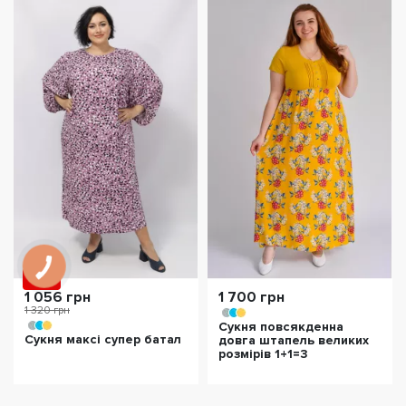
- 20%
1 056 грн
1 700 грн
1 320 грн
Сукня повсякденна
Сукня максі супер батал
довга штапель великих
розмірів 1+1=3