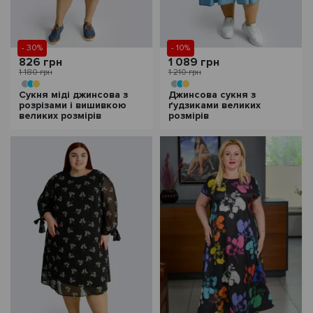
- 30%
- 10%
826 грн
1 089 грн
1 180 грн
1 210 грн
Сукня міді джинсова з
Джинсова сукня з
розрізами і вишивкою
ґудзиками великих
великих розмірів
розмірів