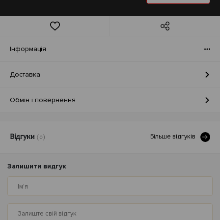
Iнформація
Доставка
Обмін і повернення
Бiльше вiдгукiв
Відгуки
(0)
Залишити видгук