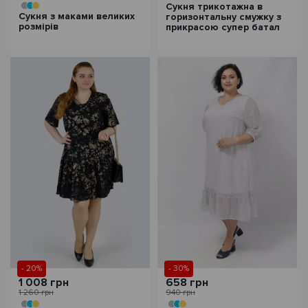
Сукня трикотажна в
Сукня з маками великих
горизонтальну смужку з
розмірів
прикрасою супер батал
- 20%
- 30%
1 008 грн
658 грн
1 260 грн
940 грн