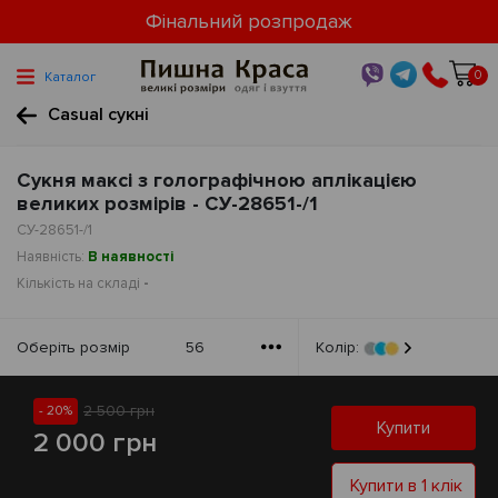
Фінальний розпродаж
0
Каталог
Casual cукні
Сукня максі з голографічною аплікацією
великих розмірів - СУ-28651-/1
СУ-28651-/1
Наявність:
В наявності
Кількість на складі
-
Оберiть розмiр
56
Колір:
2 500 грн
- 20%
Купити
2 000 грн
Купити в 1 клік