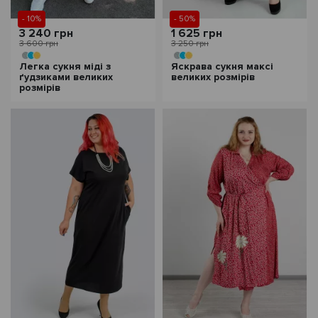
- 10%
- 50%
3 240 грн
1 625 грн
3 600 грн
3 250 грн
Легка сукня міді з
Яскрава сукня максі
ґудзиками великих
великих розмірів
розмірів