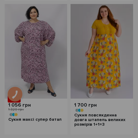
- 20%
1 056 грн
1 700 грн
1 320 грн
Сукня повсякденна
Сукня максі супер батал
довга штапель великих
розмірів 1+1=3