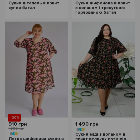
Сукня штапель в принт
Сукня шифонова в принт
супер батал
з воланом і трикутною
горловиною батал
- 30%
910 грн
1 490 грн
1 300 грн
Сукня міді з воланом в
Легка шифонова сукня в
принт великих розмірів