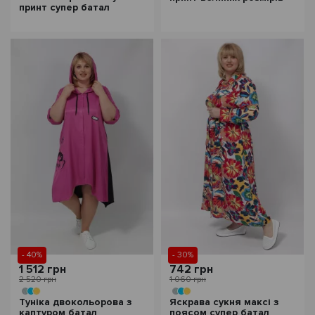
принт супер батал
- 40%
- 30%
1 512 грн
742 грн
2 520 грн
1 060 грн
Туніка двокольорова з
Яскрава сукня максі з
каптуром батал
поясом супер батал