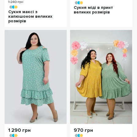
1 240 грн
Сукня міді в принт
Сукня максі з
великих розмірів
капюшоном великих
розмірів
1 290 грн
970 грн