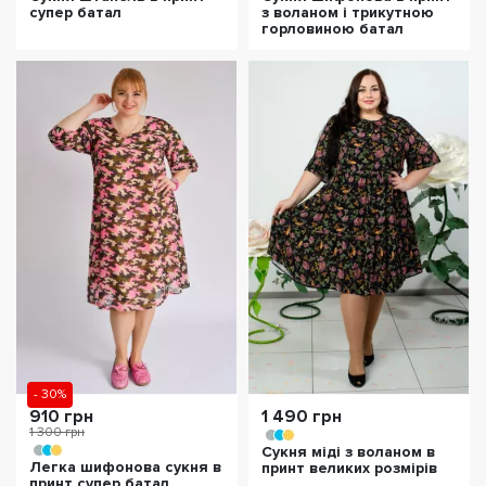
супер батал
з воланом і трикутною
горловиною батал
- 30%
910 грн
1 490 грн
1 300 грн
Сукня міді з воланом в
Легка шифонова сукня в
принт великих розмірів
принт супер батал