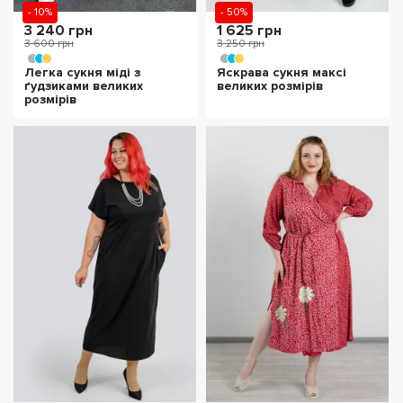
- 10%
- 50%
3 240 грн
1 625 грн
3 600 грн
3 250 грн
Легка сукня міді з
Яскрава сукня максі
ґудзиками великих
великих розмірів
розмірів