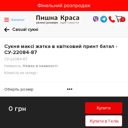
Фінальний розпродаж
0
Каталог
Casual cукні
Сукня максі жатка в квітковий принт батал -
СУ-22084-87
СУ-22084-87
Наявність:
Немає в наявності
Кількість на складі
-
Оберiть розмiр
0 грн
Купити
Купити в 1 клік