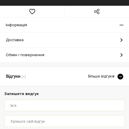
Iнформація
Доставка
Обмін і повернення
Бiльше вiдгукiв
Відгуки
(1)
Залишити видгук