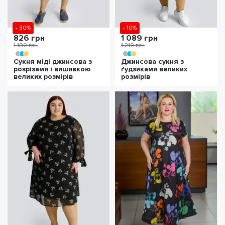
- 30%
- 10%
826 грн
1 089 грн
1 180 грн
1 210 грн
Сукня міді джинсова з
Джинсова сукня з
розрізами і вишивкою
ґудзиками великих
великих розмірів
розмірів