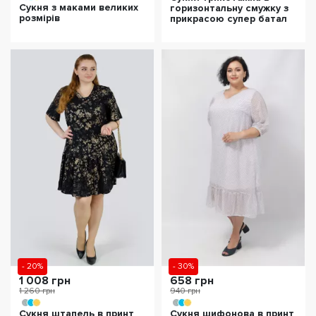
Сукня з маками великих
горизонтальну смужку з
розмірів
прикрасою супер батал
- 20%
- 30%
1 008 грн
658 грн
1 260 грн
940 грн
Сукня штапель в принт
Сукня шифонова в принт