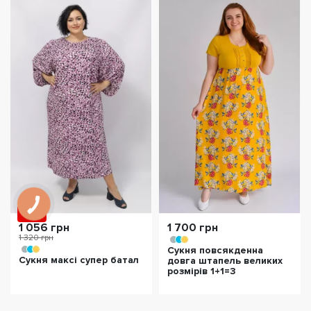
- 20%
1 056 грн
1 700 грн
1 320 грн
Сукня повсякденна
Сукня максі супер батал
довга штапель великих
розмірів 1+1=3