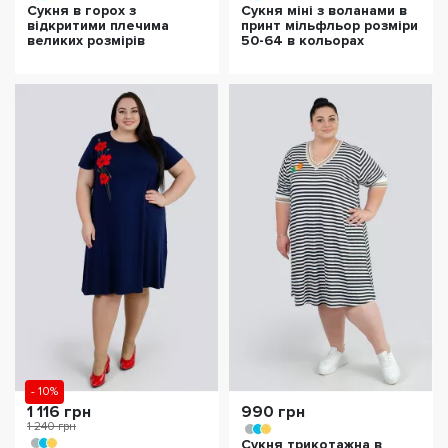
Сукня в горох з
Сукня міні з воланами в
відкритими плечима
принт мільфльор розміри
великих розмірів
50-64 в кольорах
- 10%
1 116 грн
990 грн
1 240 грн
Сукня трикотажна в