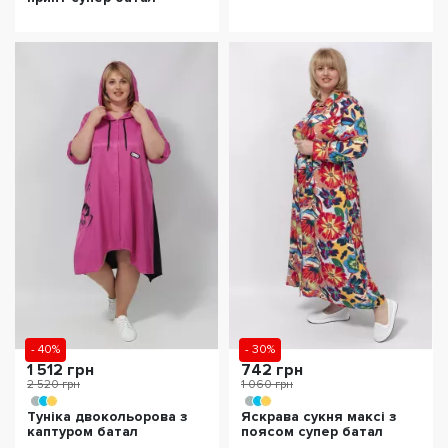
- 40%
- 30%
1 512 грн
742 грн
2 520 грн
1 060 грн
Туніка двокольорова з
Яскрава сукня максі з
каптуром батал
поясом супер батал