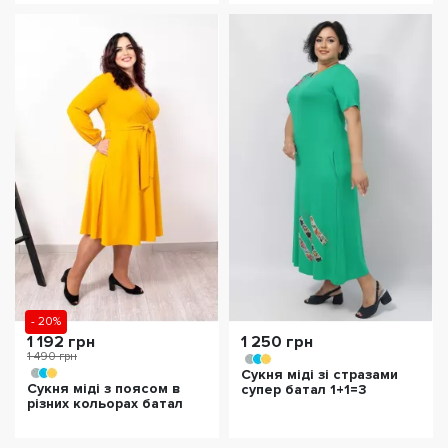
- 20%
1 192 грн
1 250 грн
1 490 грн
Сукня міді зі стразами
Сукня міді з поясом в
супер батал 1+1=3
різних кольорах батал