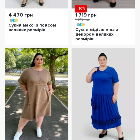
- 10%
4 470 грн
1 719 грн
1 910 грн
Сукня максі з поясом
Сукня міді льняна з
великих розмірів
декором великих
розмірів