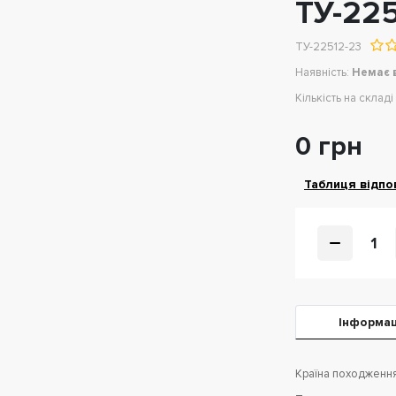
ТУ-225
ТУ-22512-23
Наявність:
Немає 
Кількість на складі
0 грн
Таблиця відпов
1
Iнформац
Країна походження