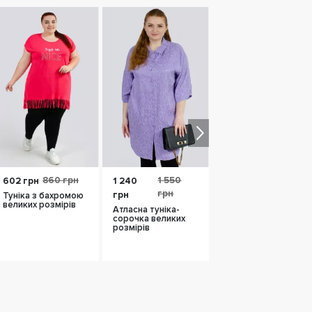
860 грн
1 550
2 150
602 грн
1 240
1 505
грн
грн
грн
грн
Туніка з бахромою
великих розмірів
Атласна туніка-
Туніка трикотажна
сорочка великих
великих розмірів
розмірів