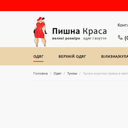
Конт
(
ОДЯГ
ВЕРХНIЙ ОДЯГ
БІЛИЗНА/КУП
Головна
Одяг
Туніки
Туніка коротка пряма в кві