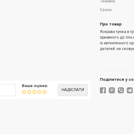
Тканина:
Сезон:
Про товар
Яскрава туніка в т
приємного до тіла
із автентичного ор
деталей, не сковує 
Подiлитися у со
Ваша оцінка: