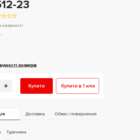
12-23
в наявності
-
ідності розмірів
Купити
Купити в 1 клік
ія
Доставка
Обмін і повернення
:
Туреччина