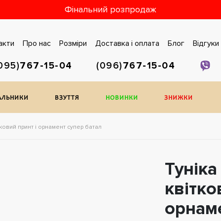
Фінальний розпродаж
акти
Про нас
Розміри
Доставка i оплата
Блог
Відгуки
095)
767-15-04
(096)
767-15-04
АЛЬНИКИ
ВЗУТТЯ
НОВИНКИ
ЗНИЖКИ
тковий принт і орнамент супер батал
Туніка
квітко
орнаме