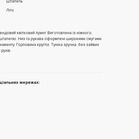
Штапель
Літо
рендовий квітковий принт. Виготовлена із ніжного,
 штапелю. Низ та рукава оформлені широкими смугами
наменту. Горловина кругла. Туніка зручна, без зайвих
рухів.
цiальних мережах: