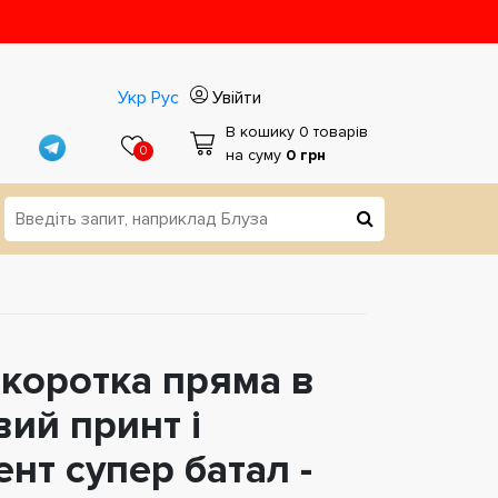
Укр
Рус
Увійти
В кошику 0 товарів
0
на суму
0 грн
 коротка пряма в
вий принт і
нт супер батал -