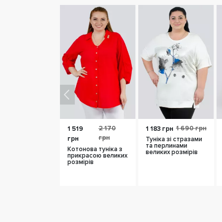
2 170
1 690 грн
1 519
1 183 грн
грн
грн
Туніка зі стразами
та перлинами
Котонова туніка з
великих розмірів
прикрасою великих
розмірів