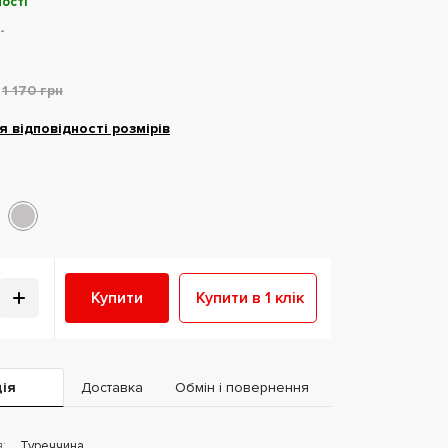
ості
-
1 170 грн
я відповідності розмірів
Купити
Купити в 1 клік
ія
Доставка
Обмін і повернення
:
Туреччина