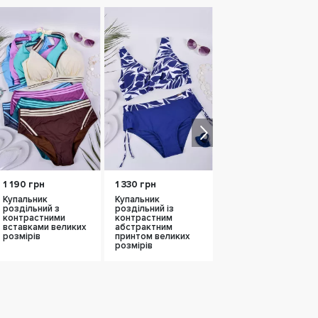
1 150 грн
1 190 грн
1 330 грн
1 035 грн
Купальник
Купальник
Купальник в
роздільний з
роздільний із
леопардовий принт
контрастними
контрастним
великих розмірів
вставками великих
абстрактним
розмірів
принтом великих
розмірів