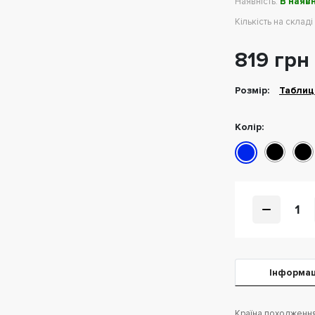
Наявність:
В наявн
Кількість на складі
819 грн
Розмiр:
Таблиц
Колір:
1
Iнформац
Країна походження