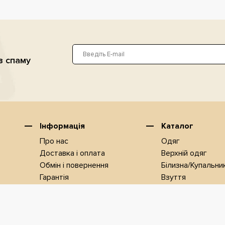
з спаму
Інформація
Каталог
Про нас
Одяг
Доставка i оплата
Верхнiй одяг
Обмін і повернення
Білизна/Купальни
Гарантія
Взуття
Контакти
Новинки
Співробітництво
ЗНИЖКИ
Наші колекції