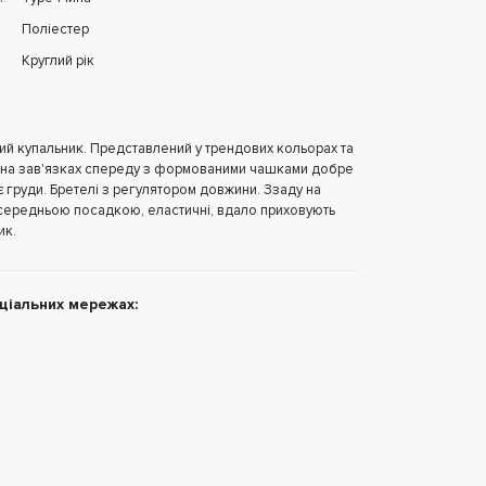
Поліестер
Круглий рік
ий купальник. Представлений у трендових кольорах та
ф на зав'язках спереду з формованими чашками добре
є груди. Бретелі з регулятором довжини. Ззаду на
з середньою посадкою, еластичні, вдало приховують
ик.
цiальних мережах: