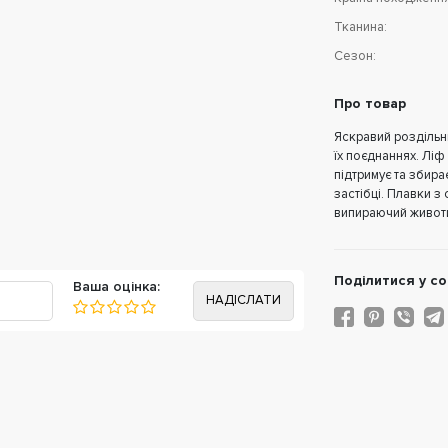
Тканина:
Сезон:
Про товар
Яскравий роздільн
їх поєднаннях. Лі
підтримує та збира
застібці. Плавки 
випираючий живот
Подiлитися у со
Ваша оцінка: