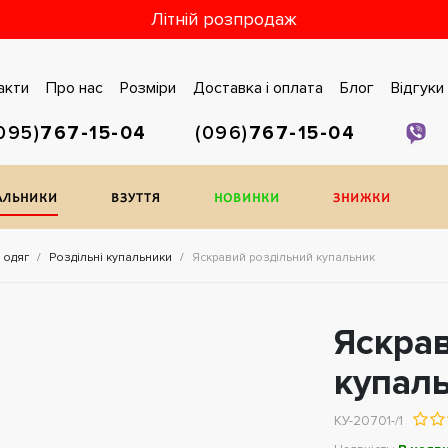
Літній розпродаж
акти
Про нас
Розміри
Доставка i оплата
Блог
Відгуки
095)
767-15-04
(096)
767-15-04
АЛЬНИКИ
ВЗУТТЯ
НОВИНКИ
ЗНИЖКИ
 одяг
Роздільні купальники
Яскравий роздільний купальник
Яскра
купаль
КУ-20701-/1