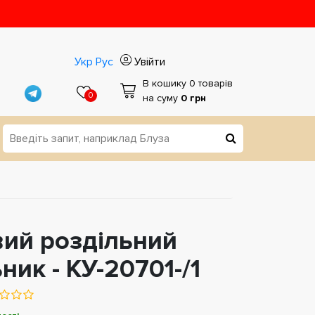
Укр
Рус
Увійти
В кошику 0 товарів
0
на суму
0 грн
вий роздільний
ник - КУ-20701-/1