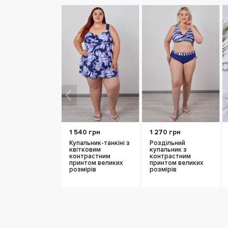
1 540 грн
1 270 грн
Купальник-танкіні з
Роздільний
квітковим
купальник з
контрастним
контрастним
принтом великих
принтом великих
розмірів
розмірів