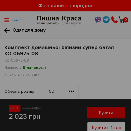
Фінальний розпродаж
0
Каталог
Одяг для дому
Комплект домашньої білизни супер батал -
КО-06975-08
КО-06975-08
Наявність:
В наявності
Кількість на складі
-
Оберiть розмiр
52
2 890 грн
- 30%
Купити
2 023 грн
Купити в 1 клік