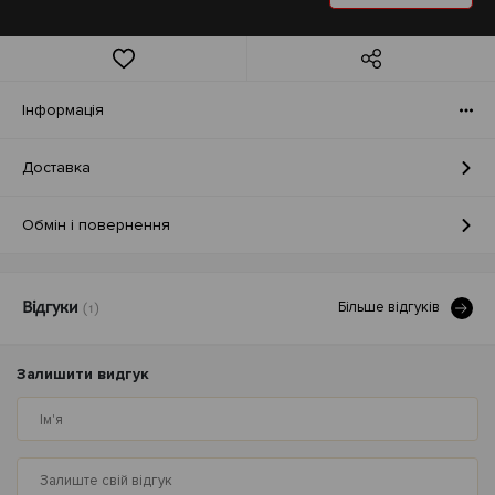
Iнформація
Доставка
Обмін і повернення
Бiльше вiдгукiв
Відгуки
(1)
Залишити видгук