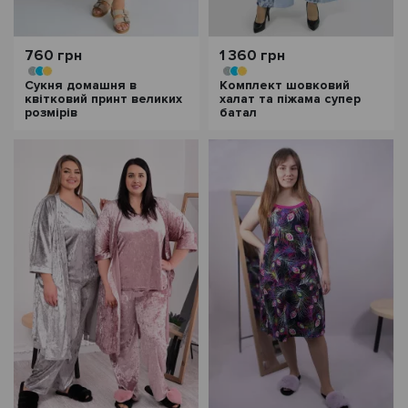
760 грн
1 360 грн
Сукня домашня в
Комплект шовковий
квітковий принт великих
халат та піжама супер
розмірів
батал