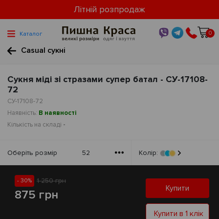
Літній розпродаж
0
Каталог
Casual cукні
Сукня міді зі стразами супер батал - СУ-17108-
72
СУ-17108-72
Наявність:
В наявності
Кількість на складі
-
Оберiть розмiр
52
Колір:
1 250 грн
- 30%
Купити
875 грн
Купити в 1 клік