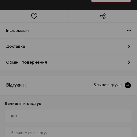
Iнформація
Доставка
Обмін і повернення
Бiльше вiдгукiв
Відгуки
(1)
Залишити видгук