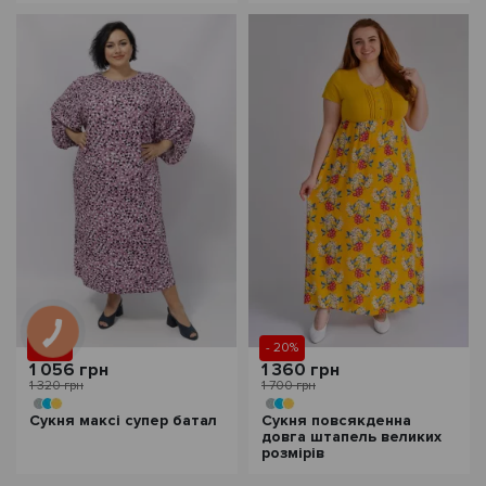
- 20%
- 20%
1 056 грн
1 360 грн
1 320 грн
1 700 грн
Сукня максі супер батал
Сукня повсякденна
довга штапель великих
розмірів