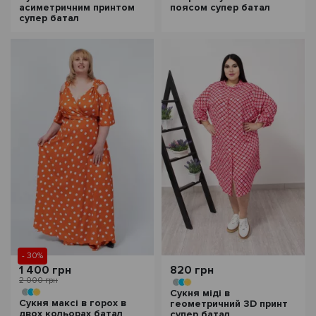
асиметричним принтом
поясом супер батал
супер батал
- 30%
1 400 грн
820 грн
2 000 грн
Сукня міді в
Сукня максі в горох в
геометричний 3D принт
двох кольорах батал
супер батал