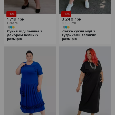
- 10%
- 10%
1 719 грн
3 240 грн
1 910 грн
3 600 грн
Сукня міді льняна з
Легка сукня міді з
декором великих
ґудзиками великих
розмірів
розмірів