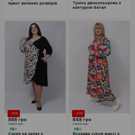
Туніка двокольорова з
принт великих розмірів
каптуром батал
- 40%
- 20%
888 грн
848 грн
1 480 грн
1 060 грн
Сукня на запах з
Яскрава сукня максі з